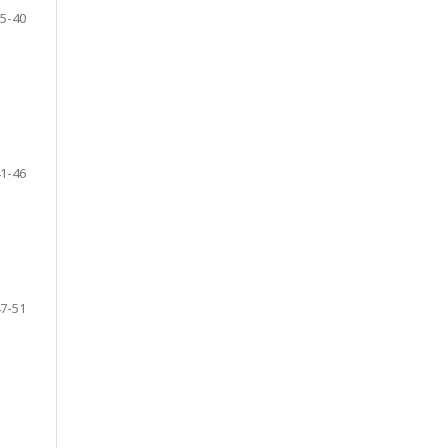
5-40
1-46
7-51