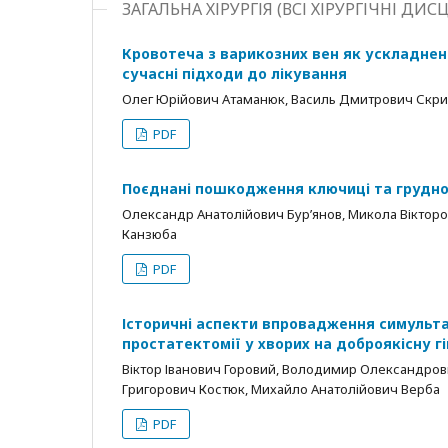
ЗАГАЛЬНА ХІРУРГІЯ (ВСІ ХІРУРГІЧНІ ДИ
Кровотеча з варикозних вен як ускладнен
сучасні підходи до лікування
Олег Юрійович Атаманюк, Василь Дмитрович Скр
PDF
Поєднані пошкодження ключиці та грудної 
Олександр Анатолійович Бурʼянов, Микола Вікторо
Канзюба
PDF
Історичні аспекти впровадження симульта
простатектомії у хворих на доброякісну г
Віктор Іванович Горовий, Володимир Олександров
Григорович Костюк, Михайло Анатолійович Верба
PDF