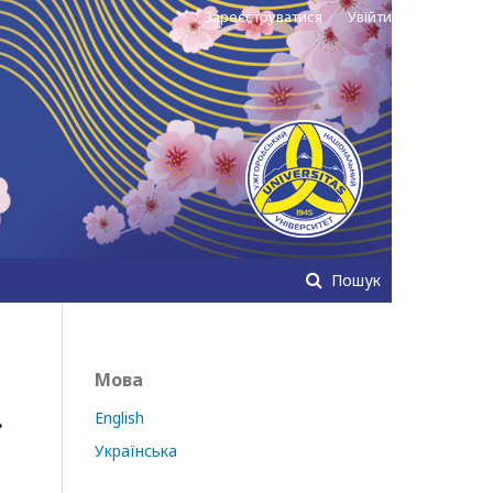
Зареєструватися
Увійти
Пошук
Мова
.
English
Українська