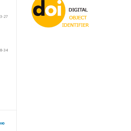
3-27
8-34
ною