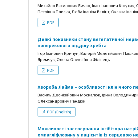
Михайло Василович Бичко, Іван Іванович Когутич, 
Петрівна Плиска, Люба Іваніва Балінт, Оксана Івані
PDF
Деякі показники стану вегетативної нерв
поперекового відділу хребта
Ігор Іванович Кричун, Валерій Мелетійович Пашко
Яремчук, Олена Олексіївна Філіпець
PDF
Хвороба Лайма – особливості клінічного пе
Василь Деонізійович Москалюк, Ірина Володимирі
Олександрович Рандюк
PDF (English)
Можливості застосування інгібітора натр
емпагліфлозину у пацієнтів із серцевою 