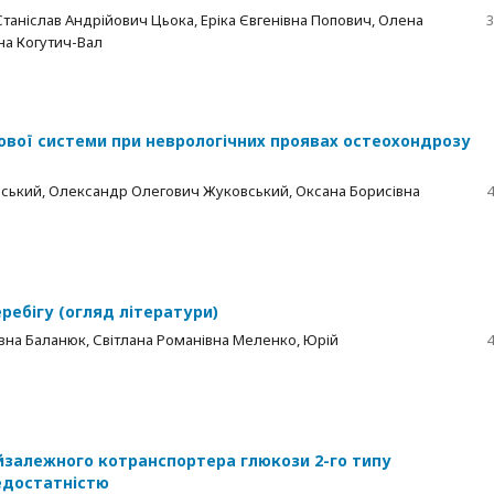
Станіслав Андрійович Цьока, Еріка Євгенівна Попович, Олена
3
вна Когутич-Вал
ової системи при неврологічних проявах остеохондрозу
вський, Олександр Олегович Жуковський, Оксана Борисівна
4
ребігу (огляд літератури)
вна Баланюк, Світлана Романівна Меленко, Юрій
4
ійзалежного котранспортера глюкози 2-го типу
недостатністю