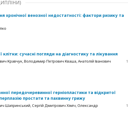
СЦИПЛІНИ)
ня хронічної венозної недостатності: фактори ризику та
ипко
клітки: сучасні погляди на діагностику та лікування
вич Кравчук, Володимир Петрович Кваша, Анатолій Іванович
1
нної передочеревинної герніопластики та відкритої
іперплазію простати та пахвинну грижу
ич Шапринський, Сергій Дмитрович Хіміч, Олександр
1