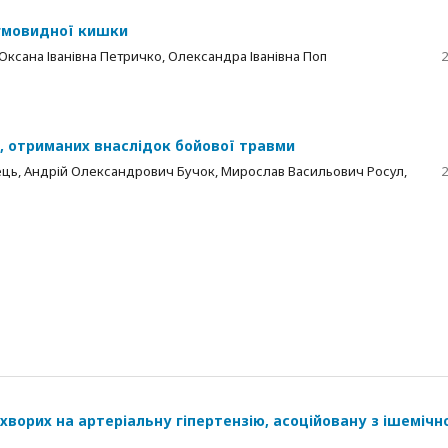
игмовидної кишки
 Оксана Іванівна Петричко, Олександра Іванівна Поп
2
к, отриманих внаслідок бойової травми
ець, Андрій Олександрович Бучок, Мирослав Васильович Росул,
2
 хворих на артеріальну гіпертензію, асоційовану з ішеміч