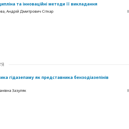
ипліна та інноваційні методи її викладання
ова, Андрій Дмитрович Сіткар
8
’Я
ика гідазепаму як представника бензодіазепінів
нівна Зазуляк
8