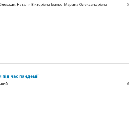
лецкан, Наталія Вікторівна Іваньо, Марина Олександрівна
5
 під час пандемії
ський
6