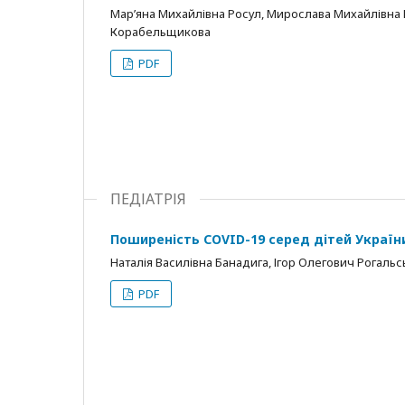
Мар’яна Михайлівна Росул, Мирослава Михайлівна Б
Корабельщикова
PDF
ПЕДІАТРІЯ
Поширеність COVID-19 серед дітей України
Наталія Василівна Банадига, Ігор Олегович Рогаль
PDF