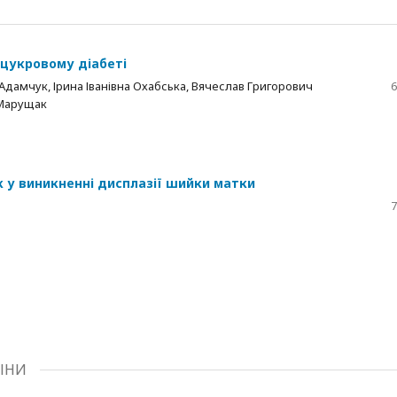
 цукровому діабеті
Адамчук, Ірина Іванівна Охабська, Вячеслав Григорович
6
 Марущак
к у виникненні дисплазії шийки матки
7
ІНИ