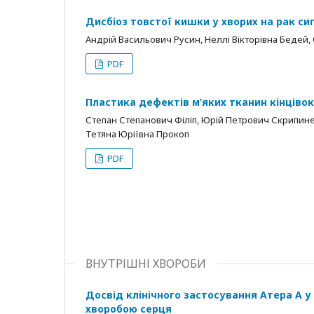
Дисбіоз товстої кишки у хворих на рак с
Андрій Васильович Русин, Неллі Вікторівна Бедей,
PDF
Пластика дефектів м’яких тканин кінціво
Степан Степанович Філіп, Юрій Петрович Скрипин
Тетяна Юріївна Прокоп
PDF
ВНУТРІШНІ ХВОРОБИ
Досвід клінічного застосування Атера А у
хворобою серця