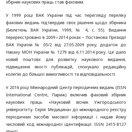
збірник наукових праць став фаховим.
У 1999 році ВАК України під час перегляду переліку
фахових видань підтвердив своє рішення щодо збірника
(Бюлетень ВАК України, 1999, № 4, с. 55). Видання
перереєстровано в 2009 і 2014 роках – Постанова Президії
ВАК України № 05/2 від 27.05.2009 року; додаток до
Наказу МОН України № 1279 від 6.11.2014 року. Це дало
новий поштовх для розвитку наукового видання,
підвищення якості публікацій, спонукало редакційну
колегію до більшої вимогливості та відповідальності.
У 2016 році Міжнародний Центр періодичних видань (ISSN
International Centre, Париж) включив фаховий збірник
наукових праць «Науковий вісник Ужгородського
університету. Серія: Медицина» до міжнародного реєстру
періодичних засобів масової інформації і надав йому
числовий код міжнародної ідентифікації: ISSN 2415-8127
(Print).