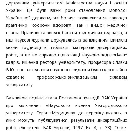
державним університетом Міністерства науки і освіти
України. Це були важкі роки становлення молодої
Української держави, які боляче торкнулися як закладів
практичної охорони здоров’я, так і вищої медичної
освіти. Припинився випуск багатьох медичних журналів, а
інші наукові журнали друкувались із запізненням. Виникли
значні труднощі в публікації матеріалів дисертаційних
робіт, а це не сприяло підготовці науково-педагогічних
кадрів. Рішення ректора університету, професора Сливки
В.Ю., про заснування наукового видання було одностайно
схвалене професорсько-викладацьким складом
університету.
Важливою подією стала Постанова президії ВАК України
про включення «Наукового вісника Ужгородського
університету. Серія «Медицина» до переліку видань, в
яких можуть публікуватися результати дисертаційних
робіт (Бюлетень ВАК України, 1997, № 4, с. 33). Отже,