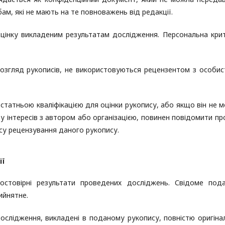
м, які не мають на те повноважень від редакції.
оцінку викладеним результатам дослідження. Персональна кри
 розгляд рукописів, не використовуються рецензентом з особи
остатньою кваліфікацією для оцінки рукопису, або якщо він не 
у інтересів з автором або організацією, повинен повідомити пр
су рецензування даного рукопису.
ії
остовірні результати проведених досліджень. Свідоме под
ийнятне.
слідження, викладені в поданому рукопису, повністю оригінал