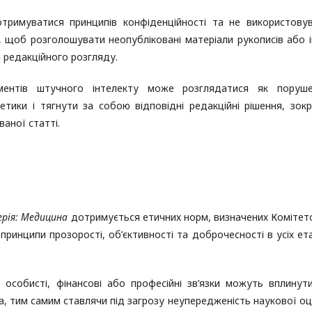
тримуватися принципів конфіденційності та не використову
, щоб розголошувати неопубліковані матеріали рукописів або 
 редакційного розгляду.
ументів штучного інтелекту може розглядатися як поруш
етики і тягнути за собою відповідні редакційні рішення, зок
аної статті.
Серія: Медицина
дотримується етичних норм, визначених Комітет
 принципи прозорості, об’єктивності та доброчесності в усіх ет
и особисті, фінансові або професійні зв’язки можуть вплинут
а, тим самим ставлячи під загрозу неупередженість наукової оц