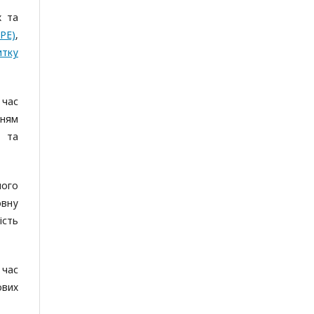
х та
OPE)
,
итку
 час
нням
и та
ного
овну
ість
 час
ових