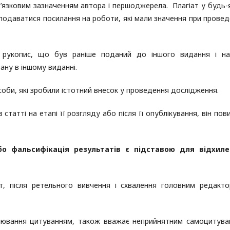
’язковим зазначенням автора і першоджерела. Плагіат у будь-
 подаватися посилання на роботи, які мали значення при провед
ї рукопис, що був раніше поданий до іншого видання і на
ану в іншому виданні.
особи, які зробили істотний внесок у проведення дослідження.
татті на етапі її розгляду або після її опублікування, він пов
бо фальсифікація результатів є підставою для відхиле
іат, після ретельного вивчення і схвалення головним редакт
лювання цитуванням, також вважає неприйнятним самоцитува