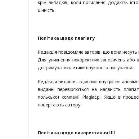
крім випадків, коли посилання додають іст
цінність.
Політика щодо плагіату
Редакція повідомляє авторів, що вони несуть 
Для уникнення некоректних запозичень або в
дотримуватись етики наукового цитування.
Редакція видання здійснює внутрішнє анонімне
виданні перевіряються на наявність плагіа
польської компанії Plagiat.pl. Якщо в проце
повертають автору.
Політика щодо використання ШІ