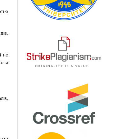
істю
дів,
і не
ться
лів,
вати