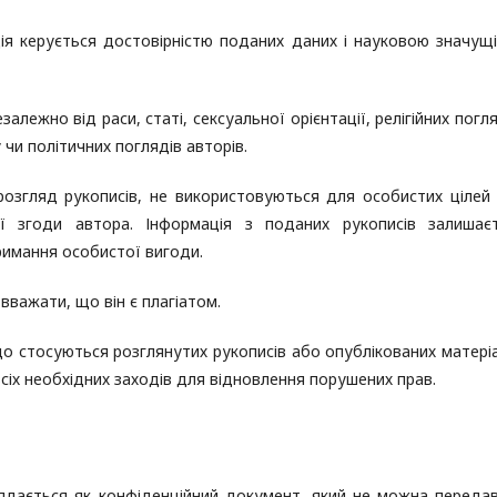
ція керується достовірністю поданих даних і науковою значущ
алежно від раси, статі, сексуальної орієнтації, релігійних погля
чи політичних поглядів авторів.
розгляд рукописів, не використовуються для особистих цілей 
 згоди автора. Інформація з поданих рукописів залишає
римання особистої вигоди.
 вважати, що він є плагіатом.
 що стосуються розглянутих рукописів або опублікованих матеріа
всіх необхідних заходів для відновлення порушених прав.
лядається як конфіденційний документ, який не можна переда