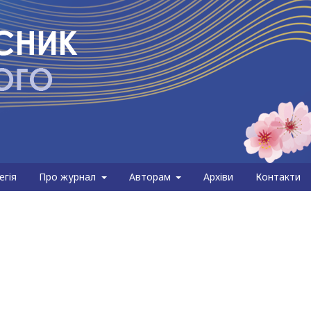
егія
Про журнал
Авторам
Архіви
Контакти