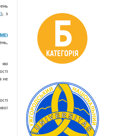
вень
E
), з
AME)
ень,
 які
ості
а не
ості
ової