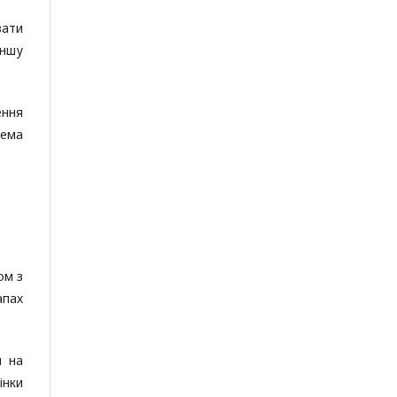
вати
іншу
ення
рема
ом з
апах
и на
інки