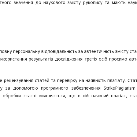
отного значення до наукового змісту рукопису та мають нау
повну персональну відповідальність за автентичність змісту ста
икористання результатів дослідження третіх осіб просимо авт
 рецензування статей та перевірку на наявність плагіату. Стат
ту за допомогою програмного забезпечення StrikePlagiarism
сі обробки статті виявляється, що в ній наявний плагіат, ст