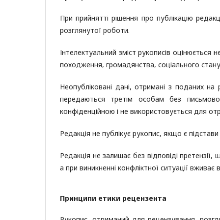
При прийнятті рішення про публікацію редак
розглянутої роботи.
Інтелектуальний зміст рукописів оцінюється нез
походження, громадянства, соціального стану 
Неопубліковані дані, отримані з поданих на 
передаються третім особам без письмової
конфіденційною і не використовується для от
Редакція не публікує рукопис, якщо є підстави
Редакція не залишає без відповіді претензії,
а при виникненні конфліктної ситуації вживає 
Принципи етики рецензента
Рукопис, отриманий для рецензування, розг