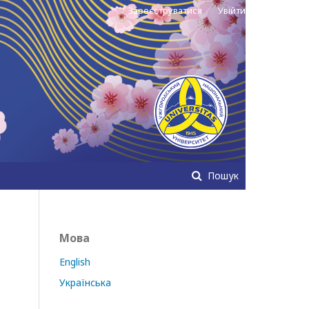
Зареєструватися
Увійти
Пошук
Мова
English
Українська