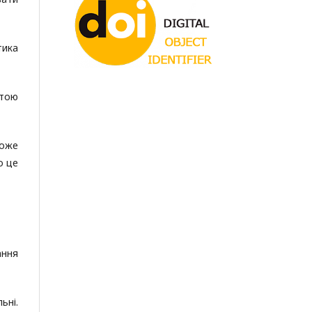
тика
стою
може
о це
ання
ьні.