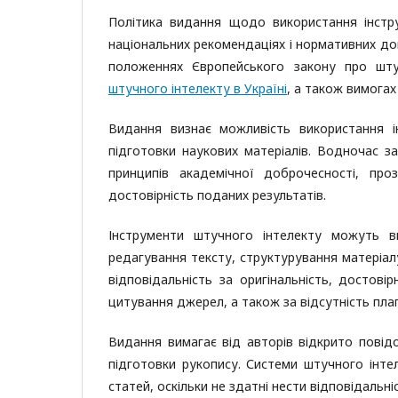
Політика видання щодо використання інстру
національних рекомендаціях і нормативних до
положеннях Європейського закону про шту
штучного інтелекту в Україні
, а також вимога
Видання визнає можливість використання і
підготовки наукових матеріалів. Водночас з
принципів академічної доброчесності, про
достовірність поданих результатів.
Інструменти штучного інтелекту можуть в
редагування тексту, структурування матеріал
відповідальність за оригінальність, достовір
цитування джерел, а також за відсутність плаг
Видання вимагає від авторів відкрито повід
підготовки рукопису. Системи штучного інт
статей, оскільки не здатні нести відповідальніс