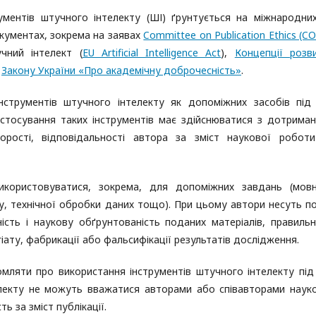
ментів штучного інтелекту (ШІ) ґрунтується на міжнародни
кументах, зокрема на заявах
Committee on Publication Ethics (C
чний інтелект (
EU Artificial Intelligence Act
),
Концепції розв
х
Закону України «Про академічну доброчесність»
.
нструментів штучного інтелекту як допоміжних засобів під
астосування таких інструментів має здійснюватися з дотрима
зорості, відповідальності автора за зміст наукової робот
икористовуватися, зокрема, для допоміжних завдань (мов
у, технічної обробки даних тощо). При цьому автори несуть п
ність і наукову обґрунтованість поданих матеріалів, правильн
іату, фабрикації або фальсифікації результатів дослідження.
омляти про використання інструментів штучного інтелекту під
електу не можуть вважатися авторами або співавторами наук
ть за зміст публікації.