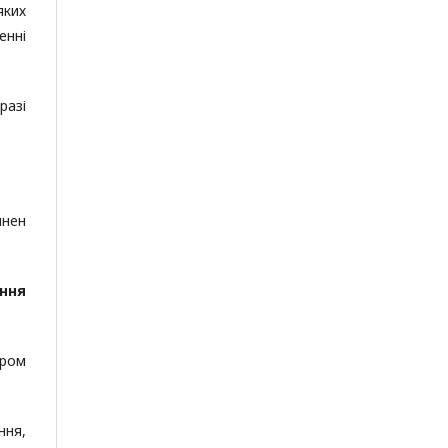
яких
енні
разі
инен
ння
ором
ння,