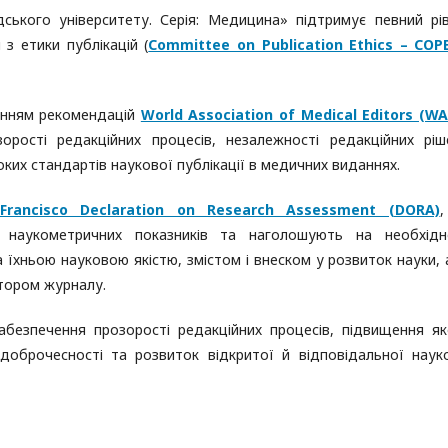
ського університету. Серія: Медицина» підтримує певний рі
з етики публікацій (
Committee on Publication Ethics – COP
ванням рекомендацій
World Association of Medical Editors (W
рості редакційних процесів, незалежності редакційних ріш
оких стандартів наукової публікації в медичних виданнях.
Francisco Declaration on Research Assessment (DORA)
,
 наукометричних показників та наголошують на необхідн
їхньою науковою якістю, змістом і внеском у розвиток науки, 
тором журналу.
безпечення прозорості редакційних процесів, підвищення як
 доброчесності та розвиток відкритої й відповідальної наук