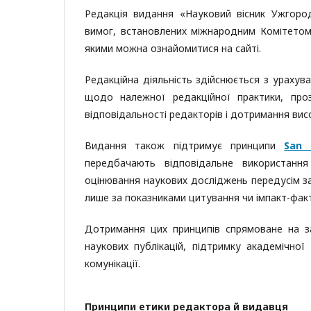
Редакція видання «Науковий вісник Ужгород
вимог, встановлених міжнародним Комітетом 
якими можна ознайомитися на сайті.
Редакційна діяльність здійснюється з ураху
щодо належної редакційної практики, прозо
відповідальності редакторів і дотримання вис
Видання також підтримує принципи
San 
передбачають відповідальне використання
оцінювання наукових досліджень передусім за 
лише за показниками цитування чи імпакт-фак
Дотримання цих принципів спрямоване на за
наукових публікацій, підтримку академічної
комунікації.
Принципи етики редактора й видавця