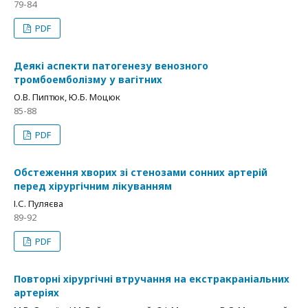
79-84
PDF
Деякі аспекти патогенезу венозного
тромбоемболізму у вагітних
О.В. Пиптюк, Ю.Б. Моцюк
85-88
PDF
Обстеження хворих зі стенозами сонних артерій
перед хірургічним лікуванням
І.С. Пуляєва
89-92
PDF
Повторні хірургічні втручання на екстракраніальних
артеріях