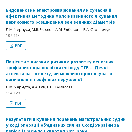
Ендовенозне електрозварювання як сучасна й
ефективна методика малоінвазивного лікування
варикозного розширення вен великих діаметрів
Л.М. Чернуха, М.В. Чехлов, А.М. Рябоконь, Е.А. Столярчук
107-113
PDF
Пацієнти з високим ризиком розвитку венозних
трофічних виразок після епізоду ТГВ ... Деякі
аспекти патогенезу, чи можливо прогнозувати
виникнення трофічних порушень?
Л.М. Чернуха, А.А. Гуч, Е.П. Тумасова
114-129
PDF
Результати лікування поранень магістральних судин
у ході операції об’єднаних сил на Сході України за
період із 2014 по І квартал 2019 року