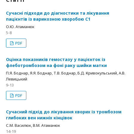
Сучасні підходи до діагностики та лікування
пацієнтів із варикозною хворобою С1
О.Ю. Атаманюк
5-8
PDF
Оцінка показників гемостазу у пацієнток із
флеботромбозом на фоні раку шийки матки
П.Я. Боднар, Я.Я. Боднар, Т.В. Боднар, Б.Д. Кривокульський, А.В.
Левицький
9-13
PDF
Сучасний підхід до лікування хворих із тромбозом
глибоких вен нижніх кінцівок
С.М. Василюк, В.М. Атаманюк
14-19