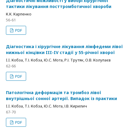
Діагностичні можливості у виборі хірургічної
тактики лікування посттромботичної хвороби
К.К. Карпенко
56-61
PDF
Діагностика і хірургічне лікування лімфедеми лівої
нижньої кінцівки III-IV стадії у 55-річної хворої
I.I. Кобза, Т.І. Кобза, Ю.С. Мота, Р.І. Трутяк, О.В. Колупаєв
62-66
PDF
Патологічна деформація та тромбоз лівої
внутрішньої сонної артерії. Випадок із практики
I.I. Кобза, Т.І. Кобза, Ю.С. Мота, І.В. Кирилич
67-70
PDF