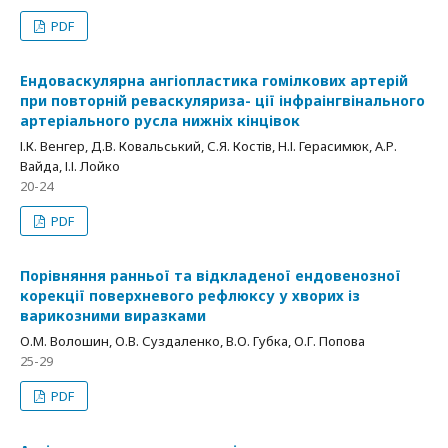
PDF
Ендоваскулярна ангіопластика гомілкових артерій
при повторній реваскуляриза- ції інфраінгвінального
артеріального русла нижніх кінцівок
І.К. Венгер, Д.В. Ковальський, С.Я. Костів, Н.І. Герасимюк, А.Р.
Вайда, І.І. Лойко
20-24
PDF
Порівняння ранньої та відкладеної ендовенозної
корекції поверхневого рефлюксу у хворих із
варикозними виразками
О.М. Волошин, О.В. Суздаленко, В.О. Губка, О.Г. Попова
25-29
PDF