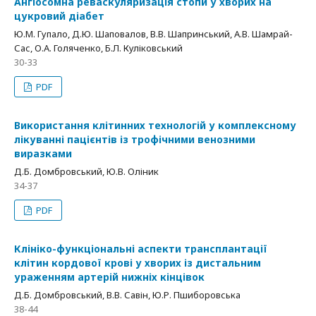
Ангіосомна реваскуляризація стопи у хворих на
цукровий діабет
Ю.М. Гупало, Д.Ю. Шаповалов, В.В. Шапринський, А.В. Шамрай-
Сас, О.А. Голяченко, Б.Л. Куліковський
30-33
PDF
Використання клітинних технологій у комплексному
лікуванні пацієнтів із трофічними венозними
виразками
Д.Б. Домбровський, Ю.В. Оліник
34-37
PDF
Клініко-функціональні аспекти трансплантації
клітин кордової крові у хворих із дистальним
ураженням артерій нижніх кінцівок
Д.Б. Домбровський, В.В. Савін, Ю.Р. Пшиборовська
38-44