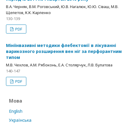
В.А. Черняк, В.М. Роговський, Ю.В. Нагалюк, Ю.Ю. Сіваш, М.В.
Щепетов, К.К. Карпенко
130-139
PDF
Мініінвазивні методики флебектомії в лікуванні
варикозного розширення вен ніг за перфорантним
типом
М.В. Чехлов, А.М. Рябоконь, Е.А. Столярчук, Л.В. Булатова
140-147
PDF
Мова
English
Українська