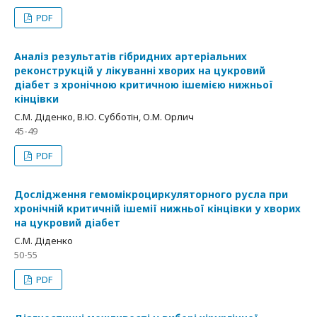
PDF
Аналіз результатів гібридних артеріальних
реконструкцій у лікуванні хворих на цукровий
діабет з хронічною критичною ішемією нижньої
кінцівки
С.М. Діденко, В.Ю. Субботін, О.М. Орлич
45-49
PDF
Дослідження гемомікроциркуляторного русла при
хронічній критичній ішемії нижньої кінцівки у хворих
на цукровий діабет
С.М. Діденко
50-55
PDF