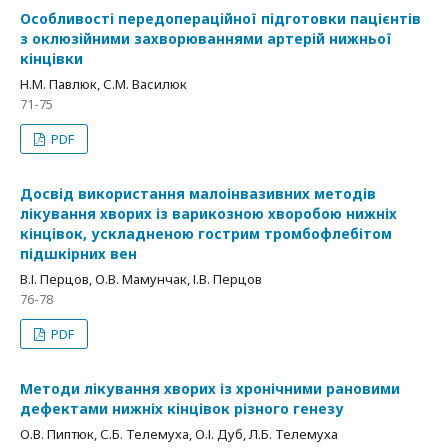
Особливості передопераційної підготовки пацієнтів
з оклюзійними захворюваннями артерій нижньої
кінцівки
Н.М. Павлюк, С.М. Василюк
71-75
PDF
Досвід використання малоінвазивних методів
лікування хворих із варикозною хворобою нижніх
кінцівок, ускладненою гострим тромбофлебітом
підшкірних вен
В.І. Перцов, О.В. Мамунчак, І.В. Перцов
76-78
PDF
Методи лікування хворих із хронічними рановими
дефектами нижніх кінцівок різного генезу
О.В. Пиптюк, С.Б. Телемуха, О.І. Дуб, Л.Б. Телемуха