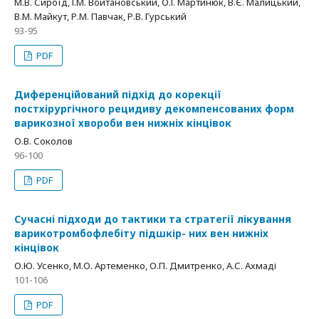
М.В. Сироїд, І.М. Войтановський, О.І. Мартинюк, В.Є. Малицький,
В.М. Майкут, Р.М. Павчак, Р.В. Гурський
93-95
PDF
Диференційований підхід до корекції
постхірургічного рецидиву декомпенсованих форм
варикозної хвороби вен нижніх кінцівок
О.В. Соколов
96-100
PDF
Сучасні підходи до тактики та стратегії лікування
варикотромбофлебіту підшкір- них вен нижніх
кінцівок
О.Ю. Усенко, М.О. Артеменко, О.П. Дмитренко, А.С. Ахмаді
101-106
PDF