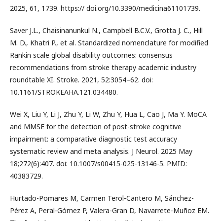
2025, 61, 1739. https:// doi.org/10.3390/medicina61101739.
Saver J.L., Chaisinanunkul N., Campbell B.C.V., Grotta J. C., Hill
M. D., Khatri P., et al. Standardized nomenclature for modified
Rankin scale global disability outcomes: consensus
recommendations from stroke therapy academic industry
roundtable XI. Stroke. 2021, 52:3054–62. doi:
10.1161/STROKEAHA.121.034480.
Wei X, Liu Y, Li J, Zhu Y, Li W, Zhu Y, Hua L, Cao J, Ma Y. MoCA
and MMSE for the detection of post-stroke cognitive
impairment: a comparative diagnostic test accuracy
systematic review and meta analysis. J Neurol. 2025 May
18;272(6):407. doi: 10.1007/s00415-025-13146-5. PMID:
40383729.
Hurtado-Pomares M, Carmen Terol-Cantero M, Sánchez-
Pérez A, Peral-Gómez P, Valera-Gran D, Navarrete-Muñoz EM.