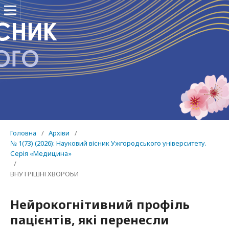
Головна
/
Архіви
/
№ 1(73) (2026): Науковий вісник Ужгородського університету.
Серія «Медицина»
/
ВНУТРІШНІ ХВОРОБИ
Нейрокогнітивний профіль
пацієнтів, які перенесли