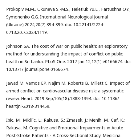
Prokopiv M.M., Okuneva S.-M.S., Heletiuk Yu.L., Fartushna O.Y.,
Symonenko G.G. International Neurological Journal
(Ukraine).2024;20(7):394-399. doi: 10.22141/2224-
0713.20.7.2024.1119.
Johnson SA. The cost of war on public health: an exploratory
method for understanding the impact of conflict on public
health in Sri Lanka. PLoS One. 2017 Jan 12;12(1):e0166674. doi:
10.1371/ journal.pone.0166674.
Jawad M, Vamos EP, Najim M, Roberts B, Millett C. Impact of
armed conflict on cardiovascular disease risk: a systematic
review. Heart. 2019 Sep;105(18):1388-1394. doi: 10.1136/
heartjnl-2018-314459.
Ibic, M.; Mikliˇc, L.; Rakusa, S.; Zmazek, J.; Menih, M.; Caf, K.;
Rakusa, M. Cognitive and Emotional Impairments in Acute
Post-Stroke Patients - A Cross-Sectional Study. Medicina