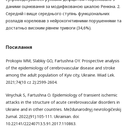
даними оцінювання за модифікованою шкалою Ренкіна. 2.
Середній і вище середнього ступінь функціональних
розладів корелював з нейрокогнітивними порушеннями та
достатньо високим рівнем тривоги (34,6%).
Посилання
Prokopiv MM, Slabkiy GO, Fartushna OY. Prospective analysis
of the epidemiology of cerebrovascular disease and stroke
among the adult population of Kyiv city, Ukraine. Wiad Lek.
2021;74(10 cz 2):2599-2604.
Vinychuk S, Fartushna O. Epidemiology of transient ischemic
attacks in the structure of acute cerebrovascular disorders in
Ukraine and in other countries. Meždunarodnyj nevrologičeskij
žurnal. 2022;(91):105-111. Ukrainian. doi:
10.22141/22240713.5.91.2017.110863.