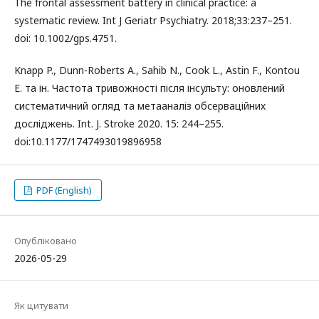
The frontal assessment battery in clinical practice: a
systematic review. Int J Geriatr Psychiatry. 2018;33:237–251.
doi: 10.1002/gps.4751.
Knapp P., Dunn-Roberts A., Sahib N., Cook L., Astin F., Kontou
E. та ін. Частота тривожності після інсульту: оновлений
систематичний огляд та метааналіз обсерваційних
досліджень. Int. J. Stroke 2020. 15: 244–255.
doi:10.1177/1747493019896958
PDF (English)
Опубліковано
2026-05-29
Як цитувати