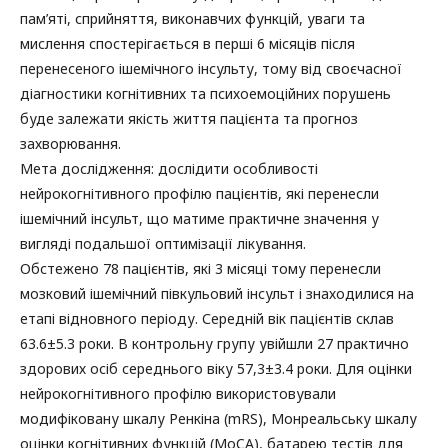
пам’яті, сприйняття, виконавчих функцій, уваги та
мислення спостерігається в перші 6 місяців після
перенесеного ішемічного інсульту, тому від своєчасної
діагностики когнітивних та психоемоційних порушень
буде залежати якість життя пацієнта та прогноз
захворювання.
Мета дослідження: дослідити особливості
нейрокогнітивного профілю пацієнтів, які перенесли
ішемічний інсульт, що матиме практичне значення у
вигляді подальшої оптимізації лікування.
Обстежено 78 пацієнтів, які 3 місяці тому перенесли
мозковий ішемічний півкульовий інсульт і знаходилися на
етапі відновного періоду. Середній вік пацієнтів склав
63.6±5.3 роки. В контрольну групу увійшли 27 практично
здорових осіб середнього віку 57,3±3.4 роки. Для оцінки
нейрокогнітивного профілю використовували
модифіковану шкалу Ренкіна (mRS), Монреальську шкалу
оцінки когнітивних функцій (MoCA), батарею тестів для