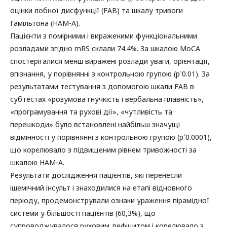
оцінки лобної дисфункції (FAB) та шкалу тривоги
Гамільтона (HAM-A).
Пацієнти з помірними і вираженими функціональними
розладами згідно mRS склали 74.4%. За шкалою МоСА
спостерігалися менш виражені розлади уваги, орієнтації,
впізнання, у порівнянні з контрольною групою (p˂0.01). За
результатами тестування з допомогою шкали FAB в
субтестах «розумова гнучкість і вербальна плавність»,
«програмування та рухові дії», «чутливість та
перешкоди» було встановлені найбільш значущі
відмінності у порівнянні з контрольною групою (p˂0.0001),
що корелювало з підвищеним рівнем тривожності за
шкалою HAM-A.
Результати дослідження пацієнтів, які перенесли
ішемічний інсульт і знаходилися на етапі відновного
періоду, продемонстрували ознаки ураження пірамідної
системи у більшості пацієнтів (60,3%), що
супроводжувалося руховим дефіцитом і корелювало з