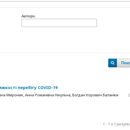
Автори
Пош
яжкості перебігу COVID-19
а Мироник, Анна Романівна Нікульча, Богдан Ігорович Баланюк
2
1 - 1 з 1 резуль