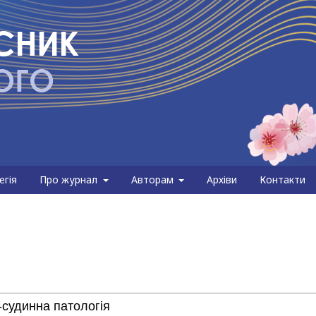
егія
Про журнал
Авторам
Архіви
Контакти