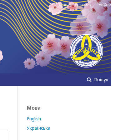
Зареєструватися
Увійти
Пошук
Мова
English
Українська