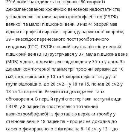
2016 роки знаходилось на лікуванні 80 хворих із
декомпенсованою хронічною венозною недостатністю
ускладненою гострим варикотромбофлебітом (ГВТФ)
великої та малої підшкірної вени. З них 41 хворий мав
відкриті трофічні виразки з приводу варикозної хвороби,
39 – внаслідок перенесеного посттромботичного
синдрому (ПТС). ГВТФ в першій групі пацієнтів у великій
підшкірній вені (ВПВ) зустрічався у 37, мала підшкірна вена
(МПВ) у двох, в другій групі відповідно у 35 та у двох. За
даними комп’ютерної планіметрії трофічні виразки до 10
см2 спостерігались у 10 та 9 хворих першої та другої
групи відповідно, до 20 см2 – у 18 та 15, понад 20 см2 у
13 та 15 пацієнтів. Результати досліджень та їх
обговорення. В першій групі спостерігали наступні види
ГВТФ: у 8 пацієнтів спостерігався тотальний
варикотромбофлебіт з флотацією верхівки тромбу у
стегновій вені. У 18 пацієнтів – процес не доходив до
сафено-феморального співгирла на 8–10 см, у 13 – до