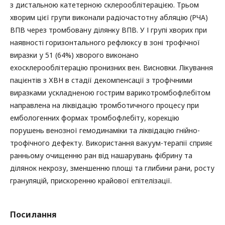
з дистальною катетерною склерооблітерацією. Трьом
хворим цієї групи виконали радіочастотну абляцію (РЧА)
ВПВ через тромбовану ділянку ВПВ. У І групі хворих при
наявності горизонтального рефлюксу в зоні трофічної
виразки у 51 (64%) хворого виконано
ехосклерооблітерацію пронизних вен. Висновки. Лікування
пацієнтів з ХВН в стадії декомпенсації з трофічними
виразками ускладненою гострим варикотромбофлебітом
направлена на ліквідацію тромботичного процесу при
ембологенних формах тромбофлебіту, корекцію
порушень венозної гемодинаміки та ліквідацію гнійно-
трофічного дефекту. Використання вакуум-терапії сприяє
ранньому очищенню ран від нашарувань фібрину та
ділянок некрозу, зменшенню площі та глибини рани, росту
грануляцій, прискоренню крайової епітелізації.
Посилання