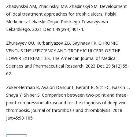
Zhadynskyi AM, Zhadinskyi MV, Zhadinskyi SM. Development
of local treatment approaches for trophic ulcers. Polski
Merkuriusz Lekarski: Organ Polskiego Towarzystwa
Lekarskiego. 2021 Dec 1;49(294):401-4.
Zhuravyev OU, Kurbaniyazov ZB, Sayinaev FK. CHRONIC
VENOUS INSUFFICIENCY AND TROPHIC ULCERS OF THE
LOWER EXTREMITIES. The American Journal of Medical
Sciences and Pharmaceutical Research. 2023 Dec 29;5(12):55-
62.
Zuker-Herman R, Ayalon Dangur I, Berant R, Sitt EC, Baskin L,
Shaya Y, Shiber S. Comparison between two-point and three-
point compression ultrasound for the diagnosis of deep vein
thrombosis. Journal of thrombosis and thrombolysis. 2018
Jan;45:99-105.