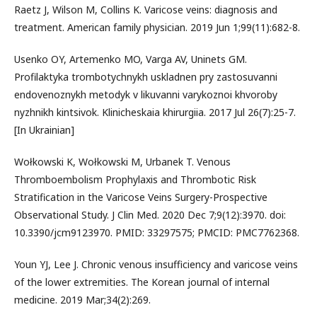
Raetz J, Wilson M, Collins K. Varicose veins: diagnosis and
treatment. American family physician. 2019 Jun 1;99(11):682-8.
Usenko OY, Artemenko MO, Varga AV, Uninets GM.
Profilaktyka trombotychnykh uskladnen pry zastosuvanni
endovenoznykh metodyk v likuvanni varykoznoi khvoroby
nyzhnikh kintsivok. Klinicheskaia khirurgiia. 2017 Jul 26(7):25-7.
[In Ukrainian]
Wołkowski K, Wołkowski M, Urbanek T. Venous
Thromboembolism Prophylaxis and Thrombotic Risk
Stratification in the Varicose Veins Surgery-Prospective
Observational Study. J Clin Med. 2020 Dec 7;9(12):3970. doi:
10.3390/jcm9123970. PMID: 33297575; PMCID: PMC7762368.
Youn YJ, Lee J. Chronic venous insufficiency and varicose veins
of the lower extremities. The Korean journal of internal
medicine. 2019 Mar;34(2):269.