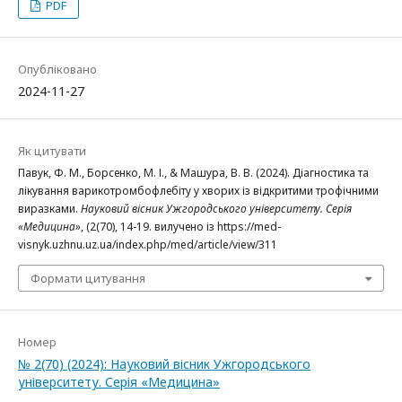
PDF
Опубліковано
2024-11-27
Як цитувати
Павук, Ф. М., Борсенко, М. І., & Машура, В. В. (2024). Діагностика та
лікування варикотромбофлебіту у хворих із відкритими трофічними
виразками.
Науковий вісник Ужгородського університету. Серія
«Медицина»
, (2(70), 14-19. вилучено із https://med-
visnyk.uzhnu.uz.ua/index.php/med/article/view/311
Формати цитування
Номер
№ 2(70) (2024): Науковий вісник Ужгородського
університету. Серія «Медицина»