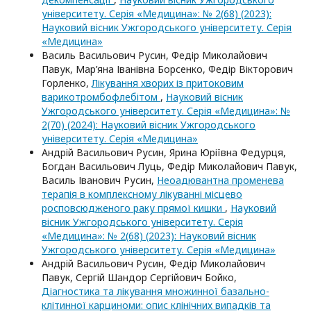
університету. Серія «Медицина»: № 2(68) (2023):
Науковий вісник Ужгородського університету. Серія
«Медицина»
Василь Васильович Русин, Федір Миколайович
Павук, Мар’яна Іванівна Борсенко, Федір Вікторович
Горленко,
Лікування хворих із притоковим
варикотромбофлебітом
,
Науковий вісник
Ужгородського університету. Серія «Медицина»: №
2(70) (2024): Науковий вісник Ужгородського
університету. Серія «Медицина»
Андрій Васильович Русин, Ярина Юріївна Федурця,
Богдан Васильович Луць, Федір Миколайович Павук,
Василь Іванович Русин,
Неоадювантна променева
терапія в комплексному лікуванні місцево
росповсюдженого раку прямої кишки
,
Науковий
вісник Ужгородського університету. Серія
«Медицина»: № 2(68) (2023): Науковий вісник
Ужгородського університету. Серія «Медицина»
Андрій Васильович Русин, Федір Миколайович
Павук, Сергій Шандор Сергійович Бойко,
Діагностика та лікування множинної базально-
клітинної карциноми: опис клінічних випадків та