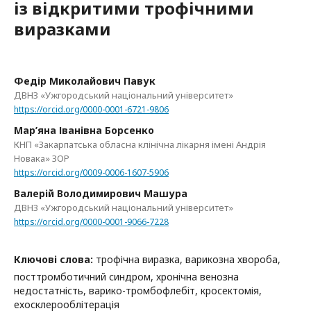
із відкритими трофічними
виразками
Федір Миколайович Павук
ДВНЗ «Ужгородський національний університет»
https://orcid.org/0000-0001-6721-9806
Мар’яна Іванівна Борсенко
КНП «Закарпатська обласна клінічна лікарня імені Андрія
Новака» ЗОР
https://orcid.org/0009-0006-1607-5906
Валерій Володимирович Машура
ДВНЗ «Ужгородський національний університет»
https://orcid.org/0000-0001-9066-7228
Ключові слова:
трофічна виразка, варикозна хвороба,
посттромботичний синдром, хронічна венозна
недостатність, варико-тромбофлебіт, кросектомія,
ехосклерооблітерація