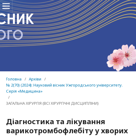
Головна
/
Архіви
/
№ 2(70) (2024): Науковий вісник Ужгородського університету.
Серія «Медицина»
/
ЗАГАЛЬНА ХІРУРГІЯ (ВСІ ХІРУРГІЧНІ ДИСЦИПЛІНИ)
Діагностика та лікування
варикотромбофлебіту у хворих