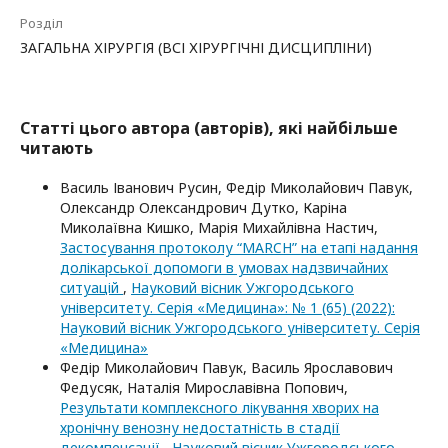
Розділ
ЗАГАЛЬНА ХІРУРГІЯ (ВСІ ХІРУРГІЧНІ ДИСЦИПЛІНИ)
Статті цього автора (авторів), які найбільше
читають
Василь Іванович Русин, Федір Миколайович Павук,
Олександр Олександрович Дутко, Каріна
Миколаївна Кишко, Марія Михайлівна Настич,
Застосування протоколу “MARCH” на етапі надання
долікарської допомоги в умовах надзвичайних
ситуацій
,
Науковий вісник Ужгородського
університету. Серія «Медицина»: № 1 (65) (2022):
Науковий вісник Ужгородського університету. Серія
«Медицина»
Федір Миколайович Павук, Василь Ярославович
Федусяк, Наталія Мирославівна Попович,
Результати комплексного лікування хворих на
хронічну венозну недостатність в стадії
декомпенсації
,
Науковий вісник Ужгородського