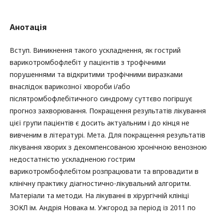
Анотація
Вступ. Виникнення такого ускладнення, як гострий
варикотромбофлебіт у пацієнтів з трофічними
порушеннями та відкритими трофічними виразками
внаслідок варикозної хвороби і/або
післятромбофлебітичного синдрому суттєво погіршує
прогноз захворювання. Покращення результатів лікування
цієї групи пацієнтів є досить актуальним і до кінця не
вивченим в літературі. Мета. Для покращення результатів
лікування хворих з декомпенсованою хронічною венозною
недостатністю ускладненою гострим
варикотромбофлебітом розпрацювати та впровадити в
клінічну практику діагностично-лікувальний алгоритм.
Матеріали та методи. На лікуванні в хірургічній клініці
ЗОКЛ ім. Андрія Новака м. Ужгород за період із 2011 по