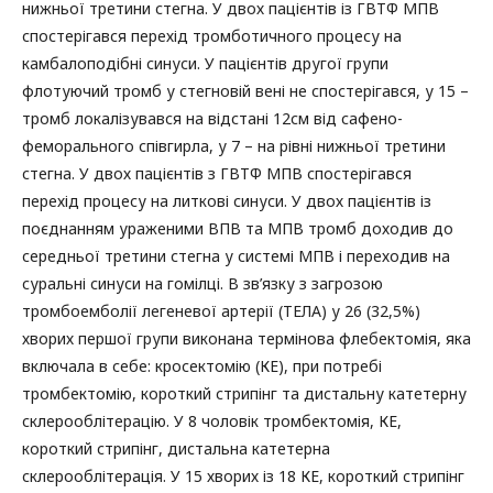
нижньої третини стегна. У двох пацієнтів із ГВТФ МПВ
спостерігався перехід тромботичного процесу на
камбалоподібні синуси. У пацієнтів другої групи
флотуючий тромб у стегновій вені не спостерігався, у 15 –
тромб локалізувався на відстані 12см від сафено-
феморального співгирла, у 7 – на рівні нижньої третини
стегна. У двох пацієнтів з ГВТФ МПВ спостерігався
перехід процесу на литкові синуси. У двох пацієнтів із
поєднанням ураженими ВПВ та МПВ тромб доходив до
середньої третини стегна у системі МПВ і переходив на
суральні синуси на гомілці. В зв’язку з загрозою
тромбоемболії легеневої артерії (ТЕЛА) у 26 (32,5%)
хворих першої групи виконана термінова флебектомія, яка
включала в себе: кросектомію (КЕ), при потребі
тромбектомію, короткий стрипінг та дистальну катетерну
склерооблітерацію. У 8 чоловік тромбектомія, КЕ,
короткий стрипінг, дистальна катетерна
склерооблітерація. У 15 хворих із 18 КЕ, короткий стрипінг