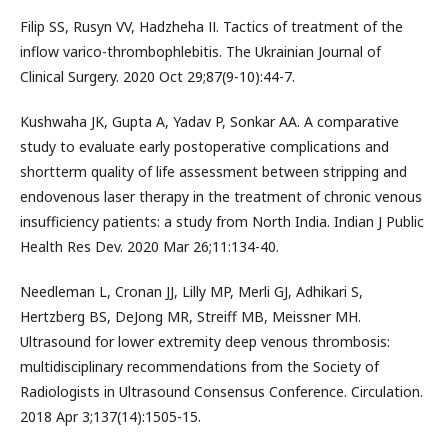
Filip SS, Rusyn VV, Hadzheha ІІ. Tactics of treatment of the
inflow varico-thrombophlebitis. The Ukrainian Journal of
Clinical Surgery. 2020 Oct 29;87(9-10):44-7.
Kushwaha JK, Gupta A, Yadav P, Sonkar AA. A comparative
study to evaluate early postoperative complications and
shortterm quality of life assessment between stripping and
endovenous laser therapy in the treatment of chronic venous
insufficiency patients: a study from North India. Indian J Public
Health Res Dev. 2020 Mar 26;11:134-40.
Needleman L, Cronan JJ, Lilly MP, Merli GJ, Adhikari S,
Hertzberg BS, DeJong MR, Streiff MB, Meissner MH.
Ultrasound for lower extremity deep venous thrombosis:
multidisciplinary recommendations from the Society of
Radiologists in Ultrasound Consensus Conference. Circulation.
2018 Apr 3;137(14):1505-15.