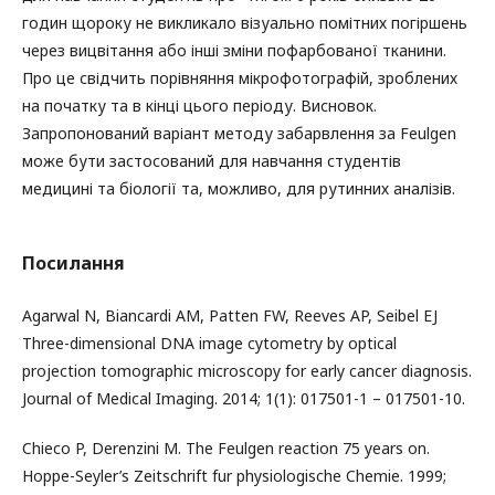
годин щороку не викликало візуально помітних погіршень
через вицвітання або інші зміни пофарбованої тканини.
Про це свідчить порівняння мікрофотографій, зроблених
на початку та в кінці цього періоду. Висновок.
Запропонований варіант методу забарвлення за Feulgen
може бути застосований для навчання студентів
медицині та біології та, можливо, для рутинних аналізів.
Посилання
Agarwal N, Biancardi AM, Patten FW, Reeves AP, Seibel EJ
Three-dimensional DNA image cytometry by optical
projection tomographic microscopy for early cancer diagnosis.
Journal of Medical Imaging. 2014; 1(1): 017501-1 – 017501-10.
Chieco P, Derenzini M. The Feulgen reaction 75 years on.
Hoppe-Seyler’s Zeitschrift fur physiologische Chemie. 1999;