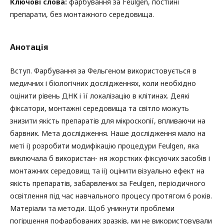
Ключові слова:
фарбування за Feulgen, постійні
препарати, без монтажного середовища.
Анотація
Вступ. Фарбування за Фельгеном використовується в
медичних і біологічних дослідженнях, коли необхідно
оцінити рівень ДНК і її локалізацію в клітинах. Деякі
фіксатори, монтажні середовища та світло можуть
знизити якість препаратів для мікроскопії, впливаючи на
барвник. Мета дослідження. Наше дослідження мало на
меті і) розробити модифікацію процедури Feulgen, яка
виключала б використан- ня жорстких фіксуючих засобів і
монтажних середовищ та іі) оцінити візуально ефект на
якість препаратів, забарвлених за Feulgen, періодичного
освітлення під час навчального процесу протягом 6 років.
Матеріали та методи. Щоб уникнути проблеми
погіршення пофарбованих зразків, ми не використовували