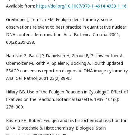
Available from:
https://doi.org/10.1007/978-1-4614-4933-1_16
Greilhuber J, Temsch EM. Feulgen densitometry: some
observations relevant to best practice in quantitative nuclear
DNA content determination. Acta Botanica Croatia. 2001;
60(2): 285-298.
Haroske G, Baak JP, Danielsen H, Giroud F, Gschwendtner A,
Oberholzer M, Reith A, Spieler P, Bocking A. Fourth updated
ESACP consensus report on diagnostic DNA image cytometry.
Anal Cell Pathol. 2001 23(2):89-95.
Hillary BB. Use of the Feulgen Reaction in Cytology I. Effect of
fixatives on the reaction. Botanical Gazette. 1939; 101(2):
276–300.
Kasten FH. Robert Feulgen and his histochemical reaction for
DNA. Biotechnic & Histochemistry. Biological Stain