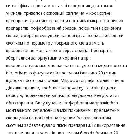
сильні фіксатори та монтажні середовища, а також
уникали тривалої експозиції світла на мікроскопічні
препарати. Для виготовлення постійних мікро- скопічних
препаратів, пофарбований зразок, покритий накривним
склом, добре висушували на повітрі, а потім заклеювали
скотчем по периметру покривного скла замість
використання монтажного середовища. Препарати
зберігалися загорнутими в чорний папір і
використовувалися для навчання студентів медичного та
біологічного факультетів протягом близько 20 годин
щороку протягом 6 років. Мікрофотографії однієї і тієї ж
ділянки тканини, зроблені на початку та в кінці цього
періоду, порівнювали за якістю візуально. Результати і
обговорення. Висушування пофарбованих зразків без
монтажного середовища між покривним і предметним
скельцями на повітрі з наступним їх заклеюванням
скотчем забезпечувало якісні препарати. Їх використання
для навчання студентів про- тягом 6 років близько 20