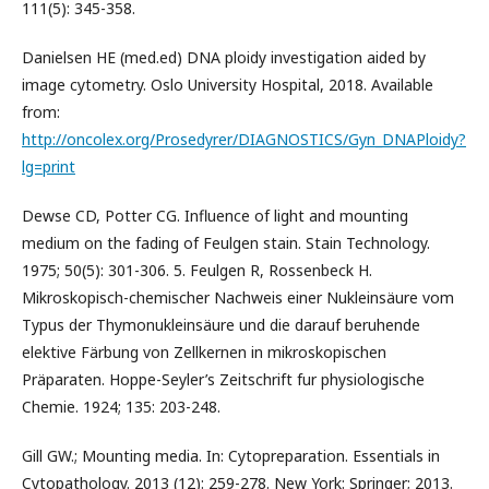
111(5): 345-358.
Danielsen HE (med.ed) DNA ploidy investigation aided by
image cytometry. Oslo University Hospital, 2018. Available
from:
http://oncolex.org/Prosedyrer/DIAGNOSTICS/Gyn_DNAPloidy?
lg=print
Dewse CD, Potter CG. Influence of light and mounting
medium on the fading of Feulgen stain. Stain Technology.
1975; 50(5): 301-306. 5. Feulgen R, Rossenbeck H.
Mikroskopisch-chemischer Nachweis einer Nukleinsäure vom
Typus der Thymonukleinsäure und die darauf beruhende
elektive Färbung von Zellkernen in mikroskopischen
Präparaten. Hoppe-Seyler’s Zeitschrift fur physiologische
Chemie. 1924; 135: 203-248.
Gill GW.; Mounting media. In: Cytopreparation. Essentials in
Cytopathology. 2013 (12): 259-278. New York: Springer; 2013.