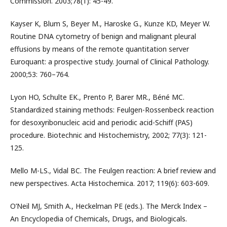
Commission. 2003;78(1): 45-49.
Kayser K, Blum S, Beyer M., Haroske G., Kunze KD, Meyer W.
Routine DNA cytometry of benign and malignant pleural
effusions by means of the remote quantitation server
Euroquant: a prospective study. Journal of Clinical Pathology.
2000;53: 760–764.
Lyon HO, Schulte EK., Prento P, Barer MR., Béné MC.
Standardized staining methods: Feulgen-Rossenbeck reaction
for desoxyribonucleic acid and periodic acid-Schiff (PAS)
procedure. Biotechnic and Histochemistry, 2002; 77(3): 121-
125.
Mello M-LS., Vidal BC. The Feulgen reaction: A brief review and
new perspectives. Acta Histochemica. 2017; 119(6): 603-609.
O’Neil MJ, Smith A., Heckelman PE (eds.). The Merck Index –
An Encyclopedia of Chemicals, Drugs, and Biologicals.