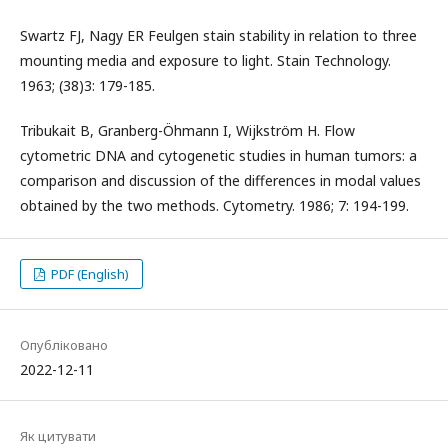
Swartz FJ, Nagy ER Feulgen stain stability in relation to three
mounting media and exposure to light. Stain Technology.
1963; (38)3: 179-185.
Tribukait B, Granberg-Öhmann I, Wijkström H. Flow
cytometric DNA and cytogenetic studies in human tumors: a
comparison and discussion of the differences in modal values
obtained by the two methods. Cytometry. 1986; 7: 194-199.
PDF (English)
Опубліковано
2022-12-11
Як цитувати