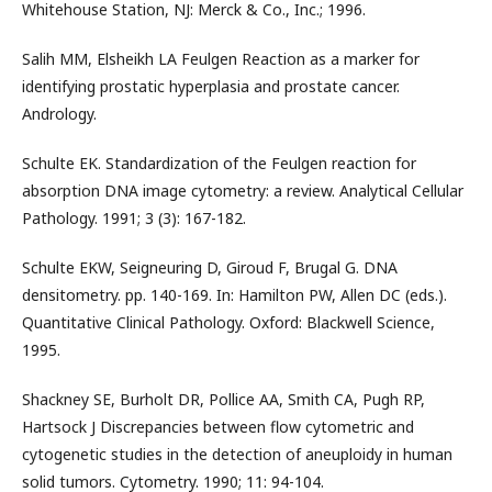
Whitehouse Station, NJ: Merck & Co., Inc.; 1996.
Salih MM, Elsheikh LA Feulgen Reaction as a marker for
identifying prostatic hyperplasia and prostate cancer.
Andrology.
Schulte EK. Standardization of the Feulgen reaction for
absorption DNA image cytometry: a review. Analytical Cellular
Pathology. 1991; 3 (3): 167-182.
Schulte EKW, Seigneuring D, Giroud F, Brugal G. DNA
densitometry. pp. 140-169. In: Hamilton PW, Allen DC (eds.).
Quantitative Clinical Pathology. Oxford: Blackwell Science,
1995.
Shackney SE, Burholt DR, Pollice AA, Smith CA, Pugh RP,
Hartsock J Discrepancies between flow cytometric and
cytogenetic studies in the detection of aneuploidy in human
solid tumors. Cytometry. 1990; 11: 94-104.