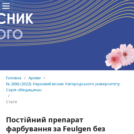
Головна
/
Архіви
/
№ 2(66) (2022): Науковий вісник Ужгородського університету.
Серія «Медицина»
/
Статті
Постійний препарат
фарбування за Feulgen без