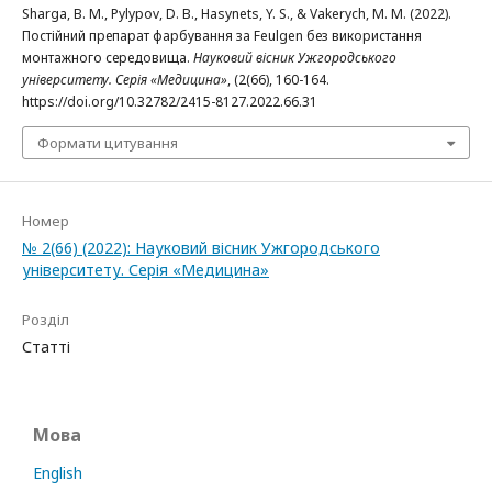
Sharga, B. M., Pylypov, D. B., Hasynets, Y. S., & Vakerych, M. M. (2022).
Постійний препарат фарбування за Feulgen без використання
монтажного середовища.
Науковий вісник Ужгородського
університету. Серія «Медицина»
, (2(66), 160-164.
https://doi.org/10.32782/2415-8127.2022.66.31
Формати цитування
Номер
№ 2(66) (2022): Науковий вісник Ужгородського
університету. Серія «Медицина»
Розділ
Статті
Мова
English