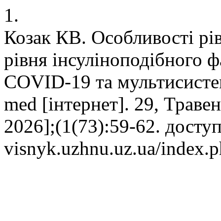
1.
Козак КВ. Особливості рів
рівня інсуліноподібного фа
COVID-19 та мультисисте
med [інтернет]. 29, Травен
2026];(1(73):59-62. доступ
visnyk.uzhnu.uz.ua/index.p