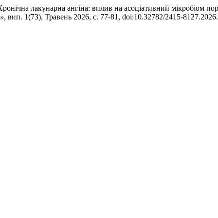
к. «Хронічна лакунарна ангіна: вплив на асоціативний мікробіом 
а»
, вип. 1(73), Травень 2026, с. 77-81, doi:10.32782/2415-8127.2026.