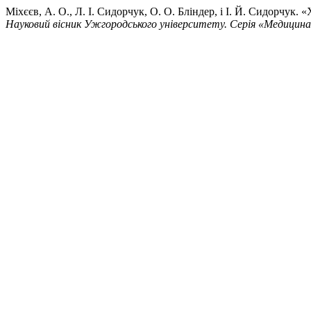
Міхєєв, А. О., Л. І. Сидорчук, О. О. Бліндер, і І. Й. Сидорчу
Науковий вісник Ужгородського університету. Серія «Медицин