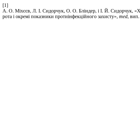
[1]
А. О. Міхєєв, Л. І. Сидорчук, О. О. Бліндер, і І. Й. Сидорчук
рота і окремі показники протиінфекційного захисту»,
med
, вип.