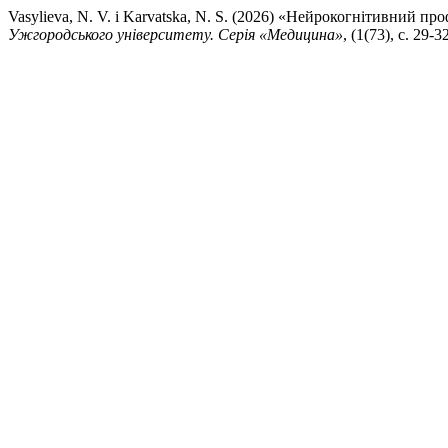
Vasylieva, N. V. і Karvatska, N. S. (2026) «Нейрокогнітивний пр
Ужгородського університету. Серія «Медицина»
, (1(73), с. 29-