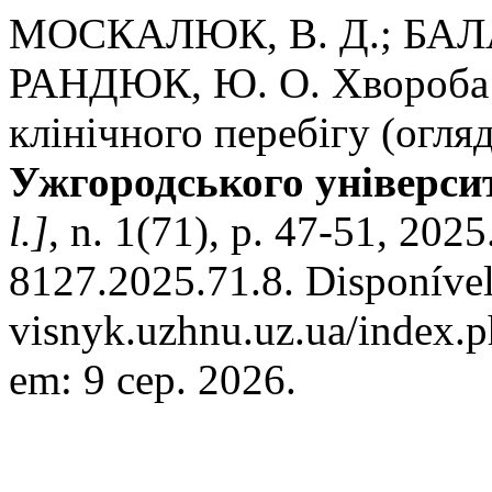
МОСКАЛЮК, В. Д.; БАЛАН
РАНДЮК, Ю. О. Хвороба 
клінічного перебігу (огля
Ужгородського універси
l.]
, n. 1(71), p. 47-51, 20
8127.2025.71.8. Disponível
visnyk.uzhnu.uz.ua/index.p
em: 9 сер. 2026.