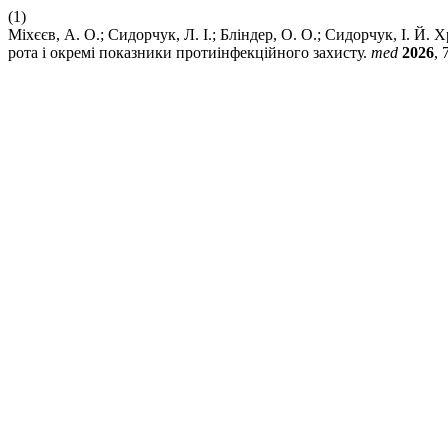
(1)
Міхєєв, А. О.; Сидорчук, Л. І.; Бліндер, О. О.; Сидорчук, І. Й
рота і окремі показники протиінфекційного захисту.
med
2026
, 