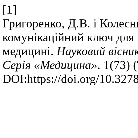
[1]
Григоренко, Д.В. і Колесн
комунікаційний ключ для
медицині.
Науковий вісни
Серія «Медицина»
. 1(73) 
DOI:https://doi.org/10.327