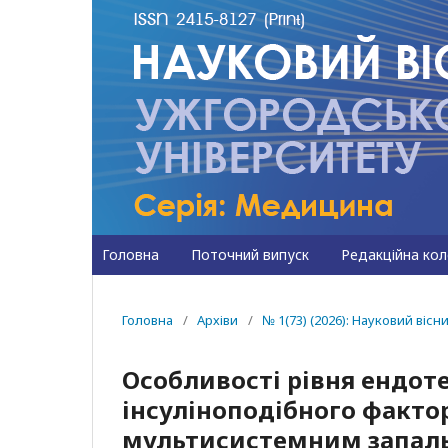
Головна
Поточний випуск
Редакційна кол
Головна
/
Архіви
/
№ 1(73) (2026): Науковий ві
Особливості рівня ендоте
інсуліноподібного фактора
мультисистемним запал