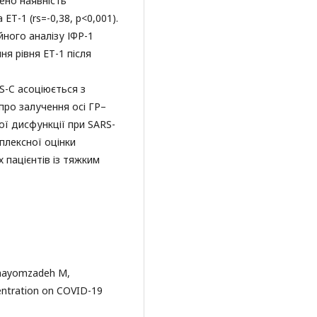
лено наявність
ЕТ-1 (rs=-0,38, р<0,001).
йного аналізу ІФР-1
я рівня ЕТ-1 після
IS-C асоціюється з
про залучення осі ГР–
ї дисфункції при SARS-
плексної оцінки
 пацієнтів із тяжким
Ghayomzadeh M,
entration on COVID-19