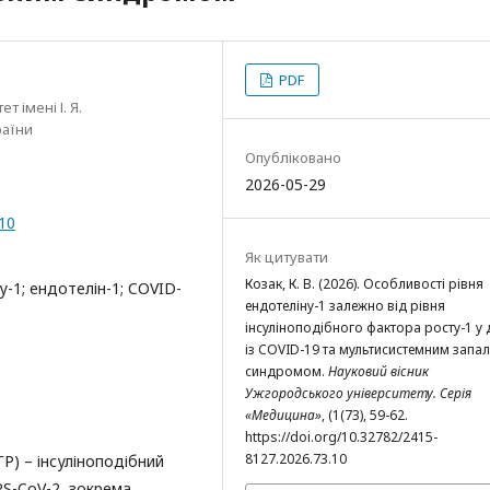
PDF
 імені І. Я.
раїни
Опубліковано
2026-05-29
.10
Як цитувати
Козак, К. В. (2026). Особливості рівня
у-1; ендотелін-1; COVID-
ендотеліну-1 залежно від рівня
інсуліноподібного фактора росту-1 у 
із COVID-19 та мультисистемним запа
синдромом.
Науковий вісник
Ужгородського університету. Серія
«Медицина»
, (1(73), 59-62.
https://doi.org/10.32782/2415-
8127.2026.73.10
Р) – інсуліноподібний
RS-CoV-2, зокрема