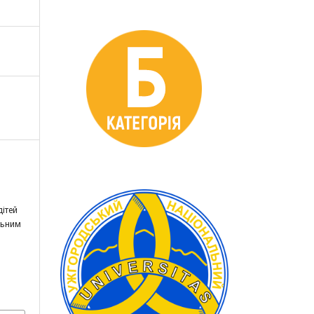
дітей
льним