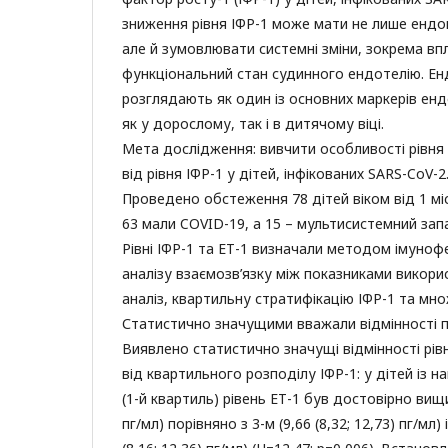
зниження рівня ІФР-1 може мати не лише ендок
але й зумовлювати системні зміни, зокрема вп
функціональний стан судинного ендотелію. Енд
розглядають як один із основних маркерів енд
як у дорослому, так і в дитячому віці.
Мета дослідження: вивчити особливості рівня
від рівня ІФР-1 у дітей, інфікованих SARS-CoV-2
Проведено обстеження 78 дітей віком від 1 міс
63 мали COVID-19, а 15 – мультисистемний зап
Рівні ІФР-1 та ЕТ-1 визначали методом імуноф
аналізу взаємозв’язку між показниками викор
аналіз, квартильну стратифікацію ІФР-1 та мно
Статистично значущими вважали відмінності п
Виявлено статистично значущі відмінності рів
від квартильного розподілу ІФР-1: у дітей із 
(1-й квартиль) рівень ЕТ-1 був достовірно вищим
пг/мл) порівняно з 3-м (9,66 (8,32; 12,73) пг/мл)