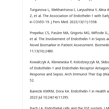
Turgunova L, Mekhantseva I, Laryushina Y, Alina 
Z, et al. The Association of Endothelin-1 with Ea
in COVID-19. J Pers Med. 2023;13(11):1558.
Prepeliuc CS, Pasăre MA, Grigoriu MG, Miftode IL,
et al. The Involvement of Endothelin-1 in Sepsi
Novel Biomarker in Patient Assessment. Biomedic
11;13(10):2480.
Kowalczyk A, Kleniewska P, Kolodziejczyk M, Skib
of Endothelin-1 and Endothelin Receptor Antagon
Response and Sepsis. Arch Immunol Ther Exp (War
52.
Banecki KMRM, Dora KA. Endothelin-1 in Health and
2023 Jul 10;24(14):11295.
Bach LA. Endothelial cells and the IGF system. J M