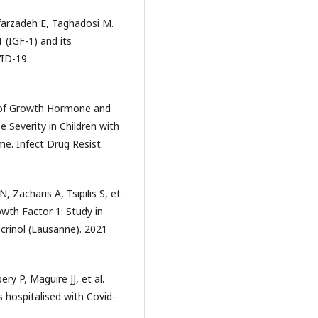
afarzadeh E, Taghadosi M.
 (IGF-1) and its
VID-19.
e of Growth Hormone and
 Severity in Children with
. Infect Drug Resist.
 Zacharis A, Tsipilis S, et
wth Factor 1: Study in
docrinol (Lausanne). 2021
y P, Maguire JJ, et al.
s hospitalised with Covid-