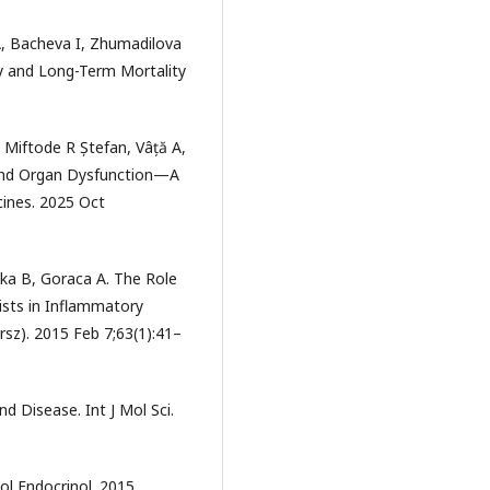
A, Bacheva I, Zhumadilova
rly and Long-Term Mortality
 Miftode R Ștefan, Vâță A,
s and Organ Dysfunction—A
ines. 2025 Oct
ska B, Goraca A. The Role
ists in Inflammatory
sz). 2015 Feb 7;63(1):41–
 Disease. Int J Mol Sci.
ol Endocrinol. 2015