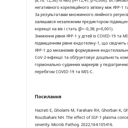
(8,16; 12,36) пг/мл) (H=12,47; p=0,006). Встанов
негативного кореляційного зв’язку між ІФР-1 та 
За результатами множинного лінійного регресі
залишався незалежним предиктором підвищенн
корекції на вік і стать (β=–0,38; p=0,001).
Зниження рівня ІФР-1 у дітей із COVID-19 та M
підвищенням рівня ендотеліну-1, що свідчить 
ІФР-1 до механізмів формування ендотеліально
CoV-2-інфекції та обґрунтовує доцільність ком
гормонально-судинних маркерів у педіатричних
перебігом COVID-19 та MIS-C.
Посилання
Hazrati E, Gholami M, Farahani RH, Ghorban K, 
Rouzbahani NH. The effect of IGF-1 plasma conc
severity. Microb Pathog. 2022;164:105416.