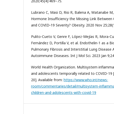
2020;45(4):469–75.
Lubrano C, Masi D, Risi R, Balena A, Watanabe M, 
Hormone Insufficiency the Missing Link Between 
and COVID‐19 Severity? Obesity. 2020 Nov 25;28(
Pulito-Cueto V, Genre F, López-Mejías R, Mora-Cu
Fernández D, Portilla V, et al. Endothelin-1 as a B
Pulmonary Fibrosis and Interstitial Lung Disease 
Autoimmune Diseases. Int J Mol Sci. 2023 Jan 9;24
World Health Organization. Multisystem inflamma
and adolescents temporally related to COVID-19 [I
20]. Available from:
https://www.who.int/news-
room/commentaries/detail/multisystem-inflamma
children-and-adolescents-with-covid-19