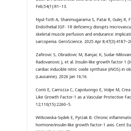
Feb;54(1):R1–13.
Nyul-Toth A, Shanmugarama S, Patai R, Gulej R, Fa
Endothelial IGF- 1R deficiency disrupts microvasc
skeletal muscle perfusion and endurance: implicat
sarcopenia. GeroScience. 2025 Apr 8;47(3):4187–2
Zafirovic S, Obradovic M, Banjac K, Sudar-Milovano
Radovanovic J, et al. Insulin-like growth factor 1 
cardiac inducible nitric oxide synthase (iNOS) in o
(Lausanne). 2026 Jan 16;16.
Conti E, Carrozza C, Capoluongo E, Volpe M, Crea F,
Like Growth Factor-1 as a Vascular Protective Fact
12;110(15):2260–5.
Witkowska-Sędek E, Pyrżak B. Chronic inflammat
hormone/insulin-like growth factor-1 axis. Cent E