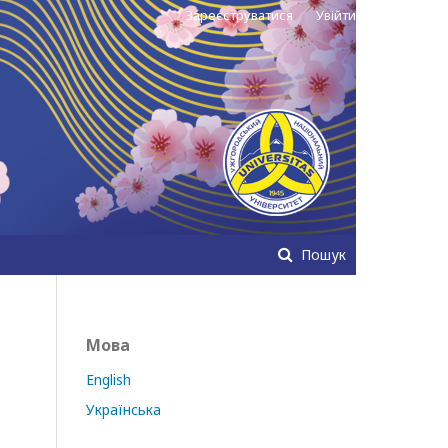
Зареєструватися
Увійти
Пошук
Мова
English
Українська