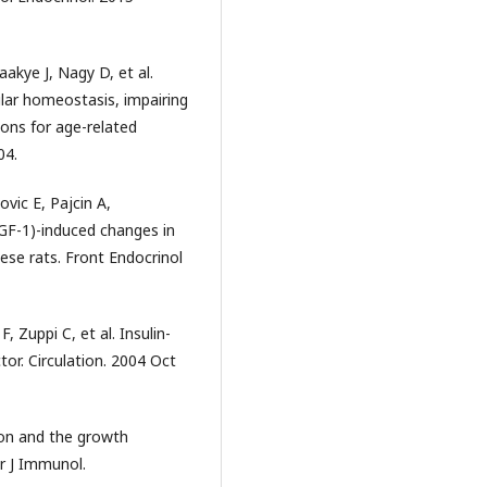
akye J, Nagy D, et al.
ular homeostasis, impairing
ions for age-related
04.
vic E, Pajcin A,
(IGF-1)-induced changes in
bese rats. Front Endocrinol
 Zuppi C, et al. Insulin-
or. Circulation. 2004 Oct
ion and the growth
ur J Immunol.