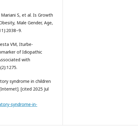
Mariani S, et al. Is Growth
Obesity, Male Gender, Age,
11):2038–9.
esta VM, Iturbe-
iomarker of Idiopathic
Associated with
(2):1275.
tory syndrome in children
nternet]. [cited 2025 Jul
tory-syndrome-in-