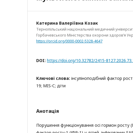
Катерина Валеріївна Козак
Тернопільський національний медичний університет
Горбачевського Міністерства охорони здоров’я Ук
https://orcid.org/0000-0002-5328-4647
DOI:
https://doi.org/10.32782/2415-8127.2026.73
Ключові слова:
інсуліноподібний фактор рост
19; MIS-C; діти
Анотація
Порушення функціонування осі гормон росту (Г
фактор росту-1 (ІФР-1) у дітей, інфікованих SA