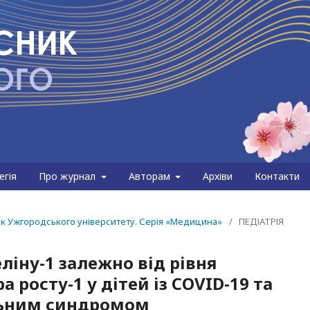
егія
Про журнал
Авторам
Архіви
Контакти
сник Ужгородського університету. Серія «Медицина»
/
ПЕДІАТРІЯ
ліну-1 залежно від рівня
 росту-1 у дітей із COVID-19 та
ьним синдромом