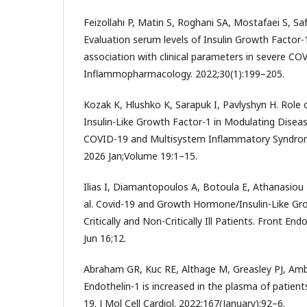
Feizollahi P, Matin S, Roghani SA, Mostafaei S, S
Evaluation serum levels of Insulin Growth Factor-1
association with clinical parameters in severe CO
Inflammopharmacology. 2022;30(1):199–205.
Kozak K, Hlushko K, Sarapuk I, Pavlyshyn H. Rol
Insulin-Like Growth Factor-1 in Modulating Disease
COVID-19 and Multisystem Inflammatory Syndrome
2026 Jan;Volume 19:1–15.
Ilias I, Diamantopoulos A, Botoula E, Athanasiou N,
al. Covid-19 and Growth Hormone/Insulin-Like Gro
Critically and Non-Critically Ill Patients. Front En
Jun 16;12.
Abraham GR, Kuc RE, Althage M, Greasley PJ, Amber
Endothelin-1 is increased in the plasma of patient
19. J Mol Cell Cardiol. 2022;167(January):92–6.