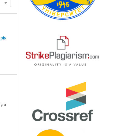
рія
 до