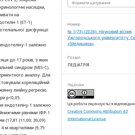
Формати цитування
ринологічні наслідки,
ливати на
отелін-1 (ЕТ-1)
Номер
отеліальної дисфункції
№ 1(73) (2026): Науковий вісник
Ужгородського університету. Се
«Медицина»
 ендотеліну-1 залежно
.
Розділ
яця до 17 років, з яких
ПЕДІАТРІЯ
альний синдром (MIS-C).
ерментного аналізу. Для
истовували кореляційний
Ліцензія
жинну лінійну регресію.
ри p<0,05.
Ця робота ліцензується відповідно
ня ендотеліну-1 залежно
Creative Commons Attribution 4.0
найнижчими рівнями ІФР-1
International License
.
 (17,81 (11,00; 30,09)
 і 4-м квартилями (9,75